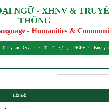
ẠI NGỮ - XHNV & TRUY
THÔNG
 language - Humanities & Communi
Thông báo
Quy chế
Tin tức - Sự kiện
NCKH
Fanpage 
TIÊU ĐỀ