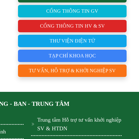
CỔNG THÔNG TIN GV
CỔNG THÔNG TIN HV & SV
THƯ VIỆN ĐIỆN TỬ
TẠP CHÍ KHOA HỌC
TƯ VẤN, HỖ TRỢ & KHỞI NGHIỆP SV
G - BAN - TRUNG TÂM
Trung tâm Hỗ trợ tư vấn khởi nghiệp
SV & HTDN
ính