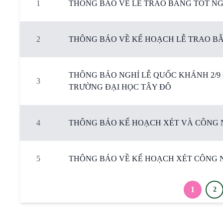
1
THÔNG BÁO VỀ LỄ TRAO BẰNG TỐT NGH
2
THÔNG BÁO VỀ KẾ HOẠCH LỄ TRAO BẰ
THÔNG BÁO NGHỈ LỄ QUỐC KHÁNH 2/9 Đ
3
TRƯỜNG ĐẠI HỌC TÂY ĐÔ
4
THÔNG BÁO KẾ HOẠCH XÉT VÀ CÔNG N
5
THÔNG BÁO VỀ KẾ HOẠCH XÉT CÔNG N
1
2