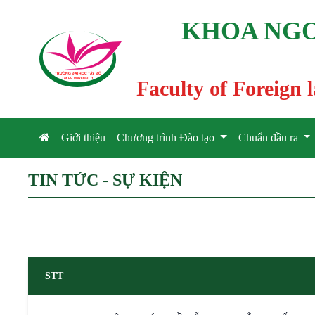
KHOA NGO
TRƯỜNG ĐẠI HỌC TÂ
Y
 ĐÔ
T
A
Y
 DO UNIVERSIT
Y
Faculty of Foreign
Giới thiệu
Chương trình Đào tạo
Chuẩn đầu ra
TIN TỨC - SỰ KIỆN
STT