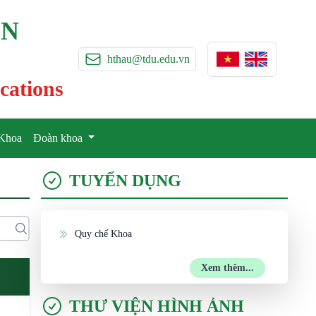
ỀN
hthau@tdu.edu.vn
cations
Khoa
Đoàn khoa
TUYỂN DỤNG
Quy chế Khoa
Xem thêm...
THƯ VIỆN HÌNH ẢNH