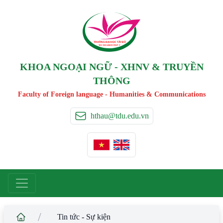
TRƯỜNG ĐẠI HỌC TÂ
Y
 ĐÔ
T
A
Y
 DO UNIVERSIT
Y
KHOA NGOẠI NGỮ - XHNV & TRUYỀN
THÔNG
Faculty of Foreign language - Humanities & Communications
hthau@tdu.edu.vn
/
Tin tức - Sự kiện