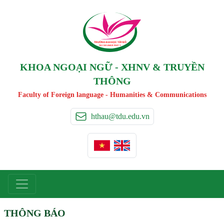
TRƯỜNG ĐẠI HỌC TÂ
Y
 ĐÔ
T
A
Y
 DO UNIVERSIT
Y
KHOA NGOẠI NGỮ - XHNV & TRUYỀN
THÔNG
Faculty of Foreign language - Humanities & Communications
hthau@tdu.edu.vn
THÔNG BÁO