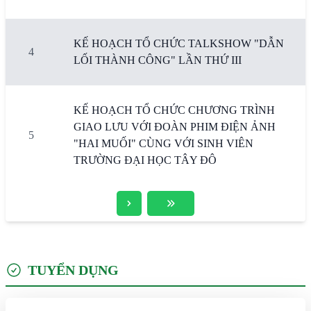
KẾ HOẠCH TỔ CHỨC TALKSHOW "DẪN
4
LỐI THÀNH CÔNG" LẦN THỨ III
KẾ HOẠCH TỔ CHỨC CHƯƠNG TRÌNH
GIAO LƯU VỚI ĐOÀN PHIM ĐIỆN ẢNH
5
"HAI MUỐI" CÙNG VỚI SINH VIÊN
TRƯỜNG ĐẠI HỌC TÂY ĐÔ
TUYỂN DỤNG