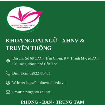
KHOA NGOẠI NGỮ - XHNV &
TRUYỀN THÔNG
Địa chỉ: Số 68 đường Trần Chiên, KV Thạnh Mỹ, phường
Cái Răng, thành phố Cần Thơ
Điện thoại: 02922480461
Website: https://nnxhnvtt.tdu.edu.vn
Email: hthau@tdu.edu.vn
PHÒNG - BAN - TRUNG TÂM