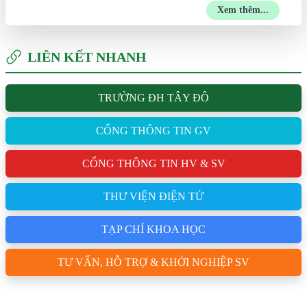
Xem thêm...
LIÊN KẾT NHANH
TRƯỜNG ĐH TÂY ĐÔ
CỔNG THÔNG TIN GV
CỔNG THÔNG TIN HV & SV
THƯ VIỆN ĐIỆN TỬ
TẠP CHÍ KHOA HỌC
TƯ VẤN, HỖ TRỢ & KHỞI NGHIỆP SV