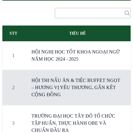
STT
TIÊU ĐỀ
HỘI NGHỊ HỌC TỐT KHOA NGOẠI NGỮ
1
NĂM HỌC 2024 - 2025
HỘI THI NẤU ĂN & TIỆC BUFFET NGỌT
2
– HƯƠNG VỊ YÊU THƯƠNG, GẮN KẾT
CỘNG ĐỒNG
TRƯỜNG ĐẠI HỌC TÂY ĐÔ TỔ CHỨC
3
TẬP HUẤN, THỰC HÀNH OBE VÀ
CHUẨN ĐẦU RA