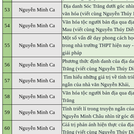
Địa danh Sóc Trăng dưới góc nhì
53
Nguyễn Minh Ca
văn hóa (viết cùng Nguyễn Thúy
Văn hóa tộc người bản địa qua đị
54
Nguyễn Minh Ca
Mau (viết cùng Nguyễn Thúy Di
Một số vấn đề dạy phong cách học
55
Nguyễn Minh Ca
trong nhà trường THPT hiện nay -
giải pháp
Phương thức định danh của địa da
56
Nguyễn Minh Ca
Trăng (viết cùng Nguyễn Thúy D
Tìm hiểu những giá trị về tính triế
57
Nguyễn Minh Ca
ngắn của nhà văn Nguyễn Khải,
Văn hóa tộc người bản địa qua đị
58
Nguyễn Minh Ca
Trăng
Tính triết lí trong truyện ngắn củ
59
Nguyễn Minh Ca
Nguyễn Minh Châu nhìn từ góc đ
Giá trị phản ánh hiện thực của đị
60
Nguyễn Minh Ca
Trăng (viết cùng Nguyễn Thúy D