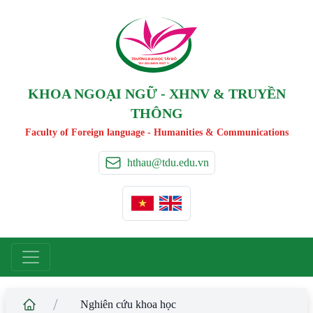
TRƯỜNG ĐẠI HỌC TÂ
Y
 ĐÔ
T
A
Y
 DO UNIVERSIT
Y
KHOA NGOẠI NGỮ - XHNV & TRUYỀN
THÔNG
Faculty of Foreign language - Humanities & Communications
hthau@tdu.edu.vn
/
Nghiên cứu khoa học