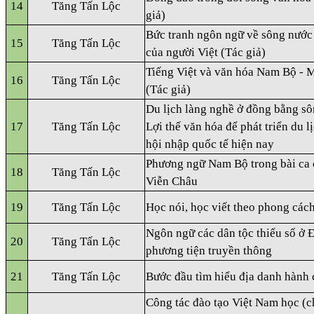
14
Tăng Tấn Lộc
giả)
Bức tranh ngôn ngữ về sông nước 
15
Tăng Tấn Lộc
của người Việt (Tác giả)
Tiếng Việt và văn hóa Nam Bộ - 
16
Tăng Tấn Lộc
(Tác giả)
Du lịch làng nghề ở đồng bằng s
17
Tăng Tấn Lộc
Lợi thế văn hóa để phát triển du l
hội nhập quốc tế hiện nay
Phương ngữ Nam Bộ trong bài ca 
18
Tăng Tấn Lộc
Viễn Châu
19
Tăng Tấn Lộc
Học nói, học viết theo phong cá
Ngôn ngữ các dân tộc thiểu số ở 
20
Tăng Tấn Lộc
phương tiện truyền thông
21
Tăng Tấn Lộc
Bước đầu tìm hiểu địa danh hành
Công tác đào tạo Việt Nam học (