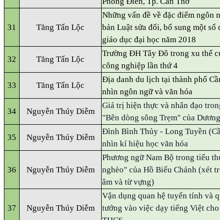
Phong Điền, Tp. Cần Thơ
Những vấn đề về đặc điểm ngôn n
31
Tăng Tấn Lộc
bản Luật sửa đổi, bổ sung một số 
giáo dục đại học năm 2018
Trường ĐH Tây Đô trong xu thế 
32
Tăng Tấn Lộc
công nghiệp lần thứ 4
Địa danh du lịch tại thành phố Cầ
33
Tăng Tấn Lộc
nhìn ngôn ngữ và văn hóa
Giá trị hiện thực và nhân đạo tron
34
Nguyễn Thúy Diễm
"Bên dòng sông Trẹm" của Dươn
Đình Bình Thủy - Long Tuyền (Cầ
35
Nguyễn Thúy Diễm
nhìn kí hiệu học văn hóa
Phương ngữ Nam Bộ trong tiểu th
36
Nguyễn Thúy Diễm
nghèo" của Hồ Biểu Chánh (xét tr
âm và từ vựng)
Vận dụng quan hệ tuyến tính và q
37
Nguyễn Thúy Diễm
tưởng vào việc dạy tiếng Việt cho