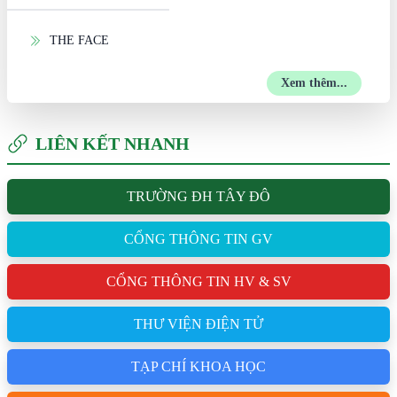
THE FACE
Xem thêm...
LIÊN KẾT NHANH
TRƯỜNG ĐH TÂY ĐÔ
CỔNG THÔNG TIN GV
CỔNG THÔNG TIN HV & SV
THƯ VIỆN ĐIỆN TỬ
TẠP CHÍ KHOA HỌC