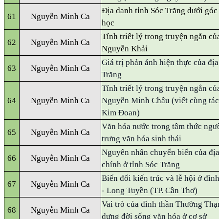
Địa danh tỉnh Sóc Trăng dưới góc
61
Nguyễn Minh Ca
học
Tính triết lý trong truyện ngắn c
62
Nguyễn Minh Ca
Nguyễn Khải
Giá trị phản ánh hiện thực của đị
63
Nguyễn Minh Ca
Trăng
Tính triết lý trong truyện ngắn c
64
Nguyễn Minh Ca
Nguyễn Minh Châu (viết cùng tá
Kim Đoan)
Văn hóa nước trong tâm thức người
65
Nguyễn Minh Ca
trưng văn hóa sinh thái
Nguyên nhân chuyển biến của đị
66
Nguyễn Minh Ca
chính ở tỉnh Sóc Trăng
Biến đổi kiến trúc và lễ hội ở đì
67
Nguyễn Minh Ca
- Long Tuyền (TP. Cần Thơ)
Vai trò của đình thần Thường Thạ
68
Nguyễn Minh Ca
dựng đời sống văn hóa ở cơ sở