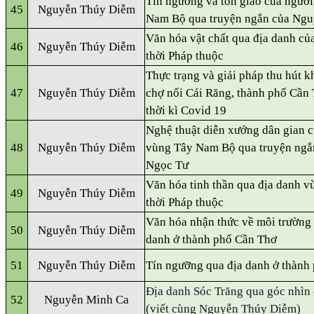
Tín ngưỡng và tôn giáo của người
45
Nguyễn Thúy Diễm
Nam Bộ qua truyện ngắn của Ng
Văn hóa vật chất qua địa danh củ
46
Nguyễn Thúy Diễm
thời Pháp thuộc
Thực trạng và giải pháp thu hút k
47
Nguyễn Thúy Diễm
chợ nổi Cái Răng, thành phố Cần 
thời kì Covid 19
Nghệ thuật diễn xướng dân gian c
48
Nguyễn Thúy Diễm
vùng Tây Nam Bộ qua truyện ngắ
Ngọc Tư
Văn hóa tinh thần qua địa danh v
49
Nguyễn Thúy Diễm
thời Pháp thuộc
Văn hóa nhận thức về môi trường 
50
Nguyễn Thúy Diễm
danh ở thành phố Cần Thơ
51
Nguyễn Thúy Diễm
Tín ngưỡng qua địa danh ở thành
Địa danh Sóc Trăng qua góc nhìn 
52
Nguyễn Minh Ca
(viết cùng Nguyễn Thúy Diễm)