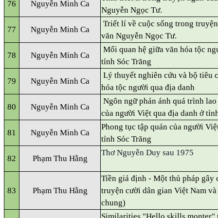
76
Nguyễn Minh Ca
Nguyễn Ngọc Tư.
Triết lí về cuộc sống trong truyệ
77
Nguyễn Minh Ca
văn Nguyễn Ngọc Tư.
Mối quan hệ giữa văn hóa tộc ngư
78
Nguyễn Minh Ca
tỉnh Sóc Trăng
Lý thuyết nghiên cứu và bộ tiêu c
79
Nguyễn Minh Ca
hóa tộc người qua địa danh
Ngôn ngữ phản ánh quá trình lao
80
Nguyễn Minh Ca
của người Việt qua địa danh ở tỉ
Phong tục tập quán của người Việ
81
Nguyễn Minh Ca
tỉnh Sóc Trăng
Thơ Nguyễn Duy sau 1975
82
Phạm Thu Hằng
Tiền giả định - Một thủ pháp gây 
83
Phạm Thu Hằng
truyện cười dân gian Việt Nam và
chung)
Similarities "Hello skills monter" 