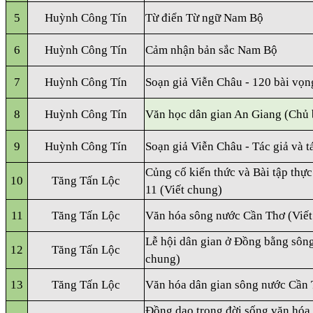
5
Huỳnh Công Tín
Từ điển Từ ngữ Nam Bộ
6
Huỳnh Công Tín
Cảm nhận bản sắc Nam Bộ
7
Huỳnh Công Tín
Soạn giả Viễn Châu - 120 bài vọn
8
Huỳnh Công Tín
Văn học dân gian An Giang (Chủ 
9
Huỳnh Công Tín
Soạn giả Viễn Châu - Tác giả và 
Củng cố kiến thức và Bài tập thự
10
Tăng Tấn Lộc
11 (Viết chung)
11
Tăng Tấn Lộc
Văn hóa sông nước Cần Thơ (Viết
Lễ hội dân gian ở Đồng bằng sôn
12
Tăng Tấn Lộc
chung)
13
Tăng Tấn Lộc
Văn hóa dân gian sông nước Cần 
Đồng dao trong đời sống văn hóa