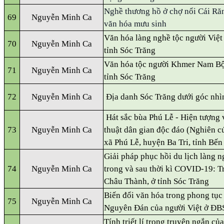
Nghề thương hồ ở chợ nổi Cái Răn
69
Nguyễn Minh Ca
văn hóa mưu sinh
Văn hóa làng nghề tộc người Việt
70
Nguyễn Minh Ca
tỉnh Sóc Trăng
Văn hóa tộc người Khmer Nam Bộ
71
Nguyễn Minh Ca
tỉnh Sóc Trăng
72
Nguyễn Minh Ca
Địa danh Sóc Trăng dưới góc nhì
Hát sắc bùa Phú Lễ - Hiện tượng
73
Nguyễn Minh Ca
thuật dân gian độc đáo (Nghiên c
xã Phú Lễ, huyện Ba Tri, tỉnh Bến
Giải pháp phục hồi du lịch làng 
74
Nguyễn Minh Ca
trong và sau thời kì COVID-19: 
Châu Thành, ở tỉnh Sóc Trăng
Biến đổi văn hóa trong phong tục
75
Nguyễn Minh Ca
Nguyên Đán của người Việt ở Đ
Tính triết lí trong truyện ngắn củ