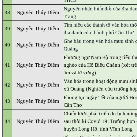
THCS
Nguyên nhân biến đổi của địa dan
38
Nguyễn Thúy Diễm
Trăng
Tìm hiểu các thành tố văn hóa th
39
Nguyễn Thúy Diễm
địa danh của thành phố Cần Thơ
Ghe bầu trong văn hóa mưu sinh 
40
Nguyễn Thúy Diễm
Quảng
Phương ngữ Nam Bộ trong tiểu th
41
Nguyễn Thúy Diễm
nghèo của Hồ Biểu Chánh (xét trê
âm và từ vựng)
Văn hóa trong hoạt động mưu sin
42
Nguyễn Thúy Diễm
xứ Quảng (Nghiên cứu trường hợp
Phong tục ngày Tết của người Ho
43
Nguyễn Thúy Diễm
Cần Thơ
Chiến lược phát triển du lịch nôn
44
Nguyễn Thúy Diễm
sau thời kì Covid 19: Trường hợp 
huyện Long Hồ, tỉnh Vĩnh Long