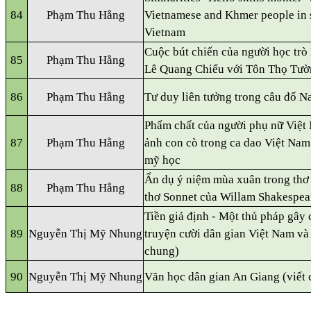
84
Phạm Thu Hằng
Vietnamese and Khmer people in 
Vietnam
Cuộc bút chiến của người học trò 
85
Phạm Thu Hằng
Lê Quang Chiểu với Tôn Thọ Tườ
86
Phạm Thu Hằng
Tư duy liên tưởng trong câu đố 
Phẩm chất của người phụ nữ Việt
87
Phạm Thu Hằng
ảnh con cò trong ca dao Việt Nam
mỹ học
Ẩn dụ ý niệm mùa xuân trong thơ
88
Phạm Thu Hằng
thơ Sonnet của Willam Shakespea
Tiền giả định - Một thủ pháp gây 
89
Nguyễn Thị Mỹ Nhung
truyện cười dân gian Việt Nam và
chung)
90
Nguyễn Thị Mỹ Nhung
Văn học dân gian An Giang (viết