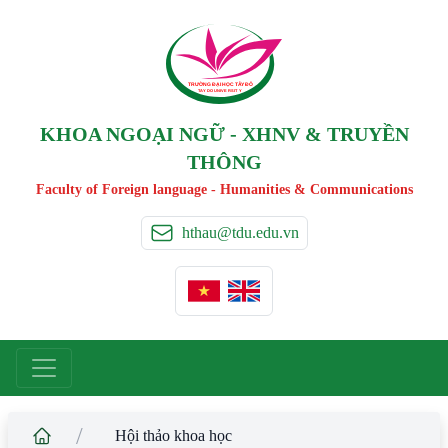
TRƯỜNG ĐẠI HỌC TÂ
Y
 ĐÔ
T
A
Y
 DO UNIVERSIT
Y
KHOA NGOẠI NGỮ - XHNV & TRUYỀN
THÔNG
Faculty of Foreign language - Humanities & Communications
hthau@tdu.edu.vn
/
Hội thảo khoa học