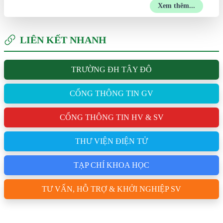
Xem thêm...
LIÊN KẾT NHANH
TRƯỜNG ĐH TÂY ĐÔ
CỔNG THÔNG TIN GV
CỔNG THÔNG TIN HV & SV
THƯ VIỆN ĐIỆN TỬ
TẠP CHÍ KHOA HỌC
TƯ VẤN, HỖ TRỢ & KHỞI NGHIỆP SV