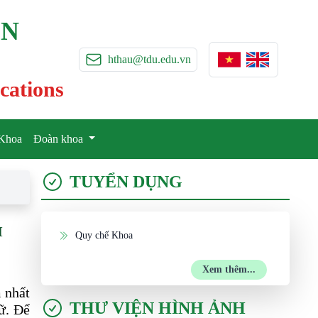
ỀN
hthau@tdu.edu.vn
cations
Khoa
Đoàn khoa
TUYỂN DỤNG
H
Quy chế Khoa
Xem thêm...
 nhất
THƯ VIỆN HÌNH ẢNH
ữ. Để