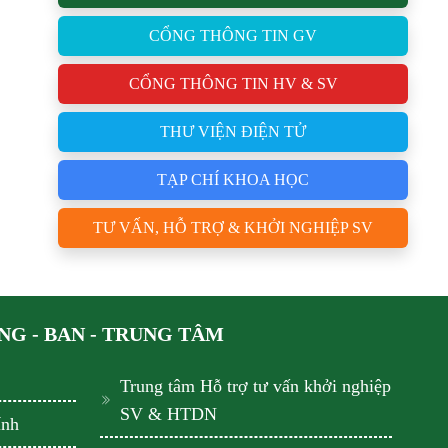
CỔNG THÔNG TIN GV
CỔNG THÔNG TIN HV & SV
THƯ VIỆN ĐIỆN TỬ
TẠP CHÍ KHOA HỌC
TƯ VẤN, HỖ TRỢ & KHỞI NGHIỆP SV
G - BAN - TRUNG TÂM
Trung tâm Hỗ trợ tư vấn khởi nghiệp
SV & HTDN
ính