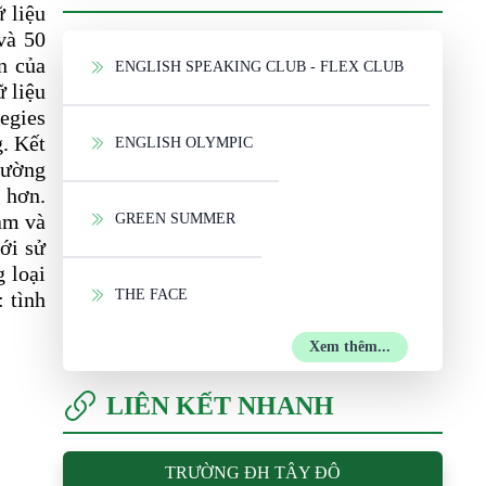
 liệu
và 50
n của
ENGLISH SPEAKING CLUB - FLEX CLUB
 liệu
egies
. Kết
ENGLISH OLYMPIC
thường
 hơn.
am và
GREEN SUMMER
ới sử
g loại
THE FACE
: tình
Xem thêm...
LIÊN KẾT NHANH
TRƯỜNG ĐH TÂY ĐÔ