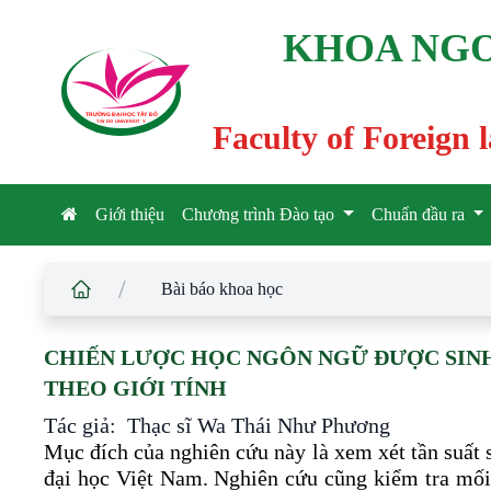
KHOA NGO
TRƯỜNG ĐẠI HỌC TÂ
Y
 ĐÔ
T
A
Y
 DO UNIVERSIT
Y
Faculty of Foreign
Giới thiệu
Chương trình Đào tạo
Chuẩn đầu ra
/
Bài báo khoa học
CHIẾN LƯỢC HỌC NGÔN NGỮ ĐƯỢC SINH 
THEO GIỚI TÍNH
Tác giả: Thạc sĩ Wa Thái Như Phương
Mục đích của nghiên cứu này là xem xét tần suất 
đại học Việt Nam. Nghiên cứu cũng kiểm tra mối 