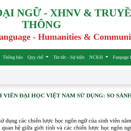
ẠI NGỮ - XHNV & TRUY
THÔNG
 language - Humanities & Communi
Thông báo
Quy chế
Tin tức - Sự kiện
NCKH
Fanpage 
VIÊN ĐẠI HỌC VIỆT NAM SỬ DỤNG: SO SÁN
sử dụng các chiến lược học ngôn ngữ của sinh viên năm
quan hệ giữa giới tính và các chiến lược học ngôn ng