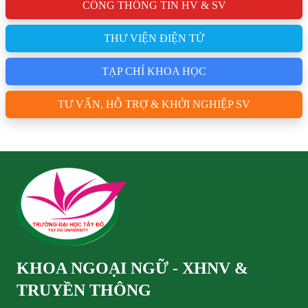
CỔNG THÔNG TIN HV & SV
THƯ VIỆN ĐIỆN TỬ
TẠP CHÍ KHOA HỌC
TƯ VẤN, HỖ TRỢ & KHỞI NGHIỆP SV
KHOA NGOẠI NGỮ - XHNV &
TRUYỀN THÔNG