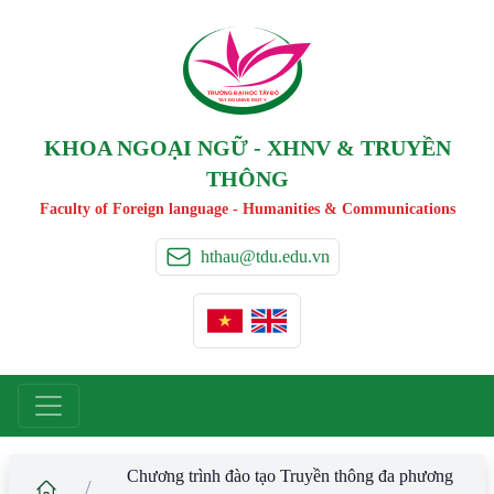
TRƯỜNG ĐẠI HỌC TÂ
Y
 ĐÔ
T
A
Y
 DO UNIVERSIT
Y
KHOA NGOẠI NGỮ - XHNV & TRUYỀN
THÔNG
Faculty of Foreign language - Humanities & Communications
hthau@tdu.edu.vn
Chương trình đào tạo Truyền thông đa phương
/